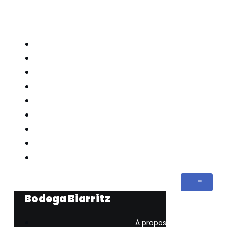
Bodega Biarritz
À propos
Contact
Réservation
Rubrique de nos tapas
Blog
Home
Gallerie Photo
Politique de confidentialité
Bodega Biarritz
À propos